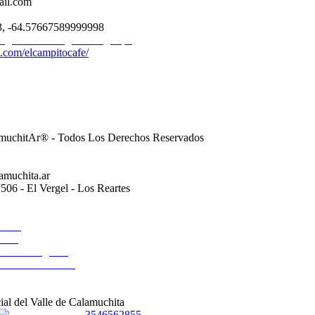
ail.com
, -64.57667589999998
.com/elcampitocafe/
muchitAr® - Todos Los Derechos Reservados
amuchita.ar
506 - El Vergel - Los Reartes
al del Valle de Calamuchita
3546562855