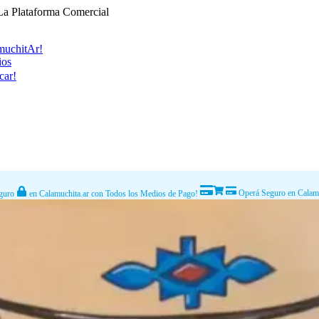
La Plataforma Comercial
muchitAr!
ios
car!
Operá Seguro en Calamu
guro
en Calamuchita.ar con Todos los Medios de Pago!